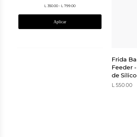
L 350.00
-
L 799.00
Aplicar
Frida B
Feeder 
de Silic
L 550.00