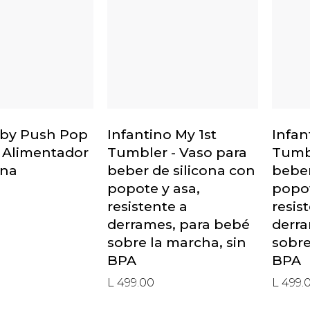
aby Push Pop
Infantino My 1st
Infan
- Alimentador
Tumbler - Vaso para
Tumbl
ona
beber de silicona con
beber
popote y asa,
popot
resistente a
resis
derrames, para bebé
derra
sobre la marcha, sin
sobre
BPA
BPA
L 499.00
L 499.