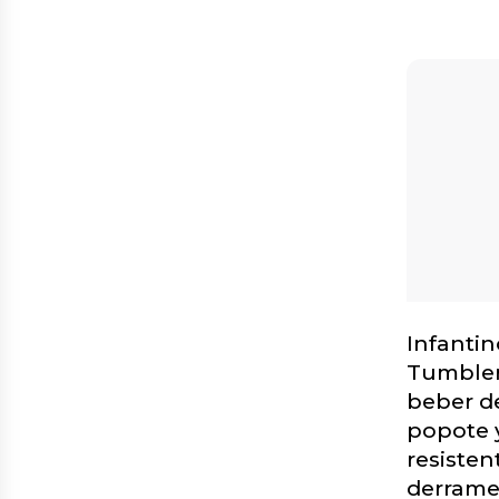
Infantin
Tumbler
beber de
popote y
resisten
derrame