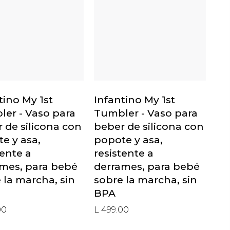
tino My 1st
Infantino My 1st
er - Vaso para
Tumbler - Vaso para
 de silicona con
beber de silicona con
e y asa,
popote y asa,
tente a
resistente a
mes, para bebé
derrames, para bebé
 la marcha, sin
sobre la marcha, sin
BPA
00
L 499.00