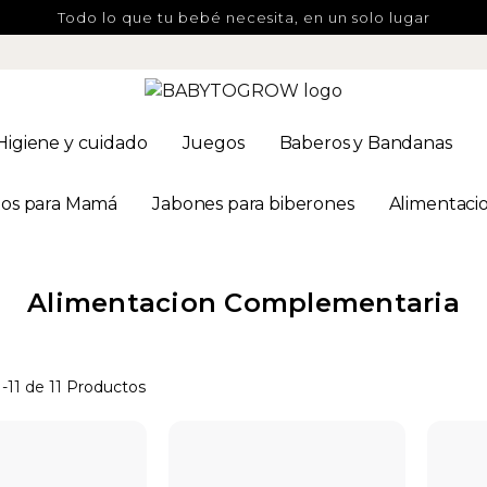
Todo lo que tu bebé necesita, en un solo lugar
Higiene y cuidado
Juegos
Baberos y Bandanas
os para Mamá
Jabones para biberones
Alimentaci
Alimentacion Complementaria
1-11 de 11
Productos