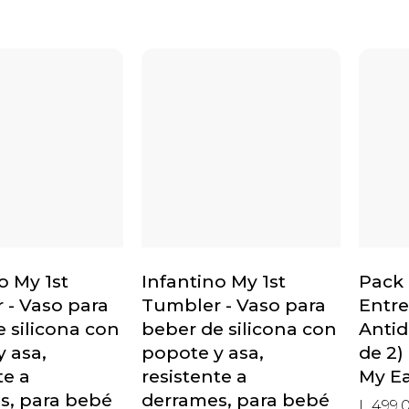
o My 1st
Infantino My 1st
Pack 
 - Vaso para
Tumbler - Vaso para
Entr
 silicona con
beber de silicona con
Antid
 asa,
popote y asa,
de 2)
te a
resistente a
My Ea
s, para bebé
derrames, para bebé
L 499.