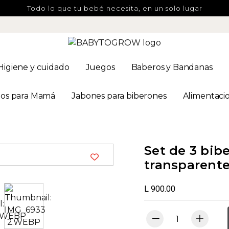
Todo lo que tu bebé necesita, en un solo lugar
Higiene y cuidado
Juegos
Baberos y Bandanas
os para Mamá
Jabones para biberones
Alimentaci
Set de 3 bib
transparente
L 900.00