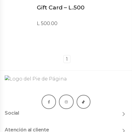
Gift Card – L.500
L 500.00
1
Social
Instagram
Threads
Atención al cliente